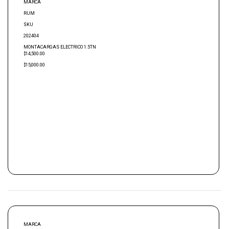
MARCA
RUM
SKU
202404
MONTACARGAS ELECTRICO 1.5TN
$14,500.00
$15,000.00
MARCA