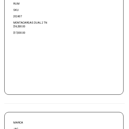
RUM
SKU
202407
MONTACARGAS DUAL 2 TN
$16,500.00
$17,000.00
MARCA