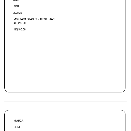
JAC
SKU
202423
MONTACARGAS 5TN DIESEL JAC
$33,490.00
$35,490.00
MARCA
RUM