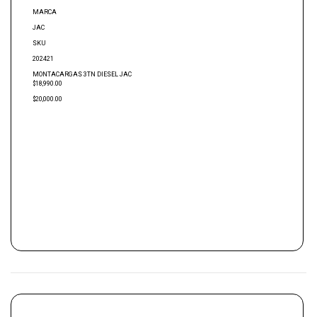
MARCA
JAC
SKU
202421
MONTACARGAS 3TN DIESEL JAC
$18,990.00
$20,000.00