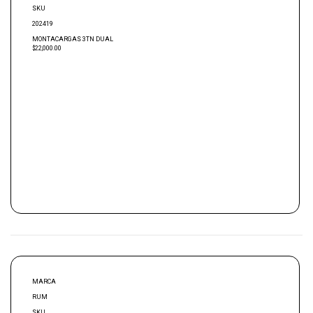
SKU
202419
MONTACARGAS 3TN DUAL
$22,000.00
MARCA
RUM
SKU