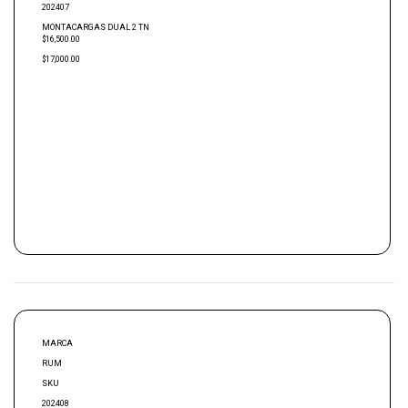
202407
MONTACARGAS DUAL 2 TN
$16,500.00
$17,000.00
MARCA
RUM
SKU
202408