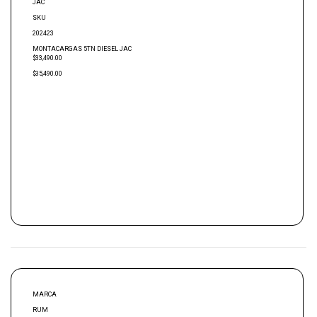
JAC
SKU
202423
MONTACARGAS 5TN DIESEL JAC
$33,490.00
$35,490.00
MARCA
RUM