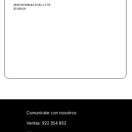
MONTACARGAS DUAL 2.5 TN
$21,000.00
Comunícate con nosotros:
Ventas: 922 354 852