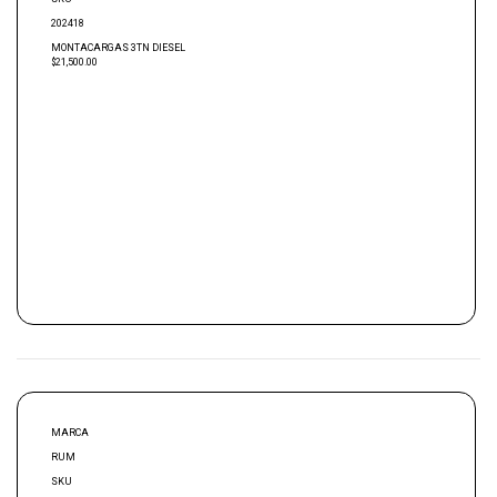
202418
MONTACARGAS 3TN DIESEL
$21,500.00
MARCA
RUM
SKU