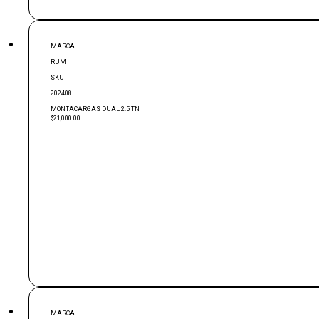
MARCA
RUM
SKU
202408
MONTACARGAS DUAL 2.5 TN
$21,000.00
MARCA