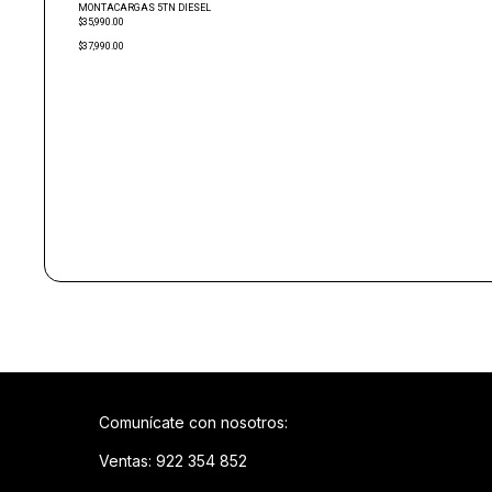
MONTACARGAS 5TN DIESEL
$35,990.00
$37,990.00
Comunícate con nosotros:
Ventas: 922 354 852