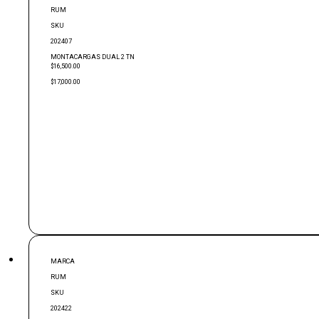
RUM
SKU
202407
MONTACARGAS DUAL 2 TN
$16,500.00
$17,000.00
MARCA
RUM
SKU
202422