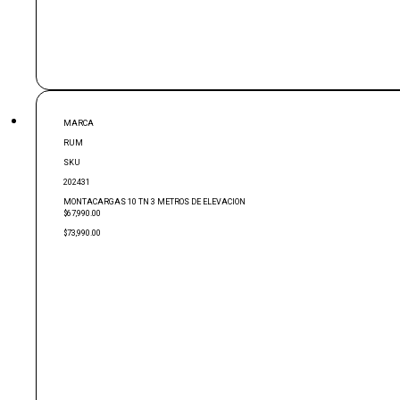
MARCA
RUM
SKU
202431
MONTACARGAS 10 TN 3 METROS DE ELEVACION
$67,990.00
$73,990.00