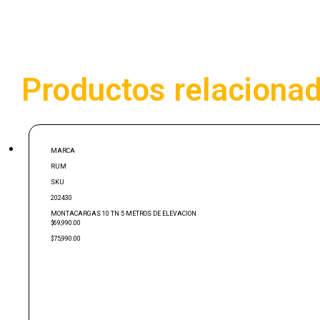
Productos relaciona
MARCA
RUM
SKU
202430
MONTACARGAS 10 TN 5 METROS DE ELEVACION
$69,990.00
$75,990.00