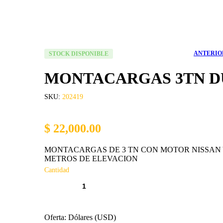
DISPONIBILIDAD:
ANTERIO
STOCK DISPONIBLE
MONTACARGAS 3TN D
SKU:
202419
$
22,000.00
El
El
$
$
21,00
27,99
MONTACARGAS DE 3 TN CON MOTOR NISSAN 
precio
precio
METROS DE ELEVACION
origina
actual
Cantidad
era:
es:
$ 28,99
$ 27,99
Oferta: Dólares (USD)