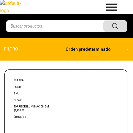
FILTRO
MARCA
FURD
SKU
202411
TORRE DE ILUMINACIÓN 9M
$9,900.00
$10,500.00