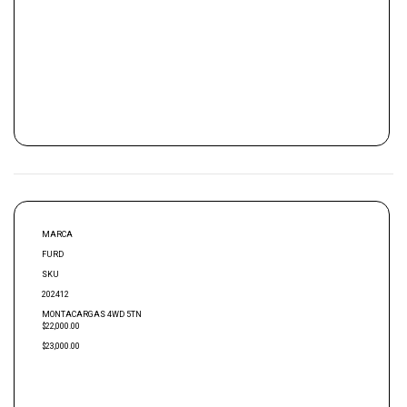
MARCA
FURD
SKU
202412
MONTACARGAS 4WD 5TN
$22,000.00
$23,000.00