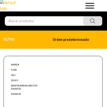
FILTRO
MARCA
FURD
SKU
202413
MONTACARGAS 4WD 3TN
$16,000.00
$16,900.00