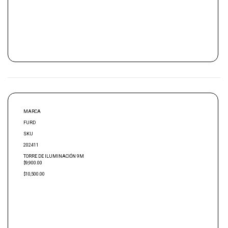
MARCA
FURD
SKU
202411
TORRE DE ILUMINACIÓN 9M
$9,900.00
$10,500.00