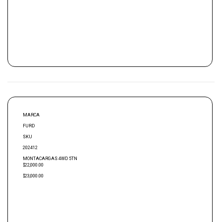
MARCA
FURD
SKU
202412
MONTACARGAS 4WD 5TN
$22,000.00
$23,000.00