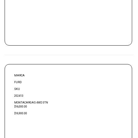
MARCA
FURD
SKU
202413
MONTACARGAS 4WD 3TN
$16,000.00
$16,900.00