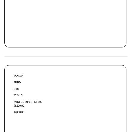
MARCA
FURD
SKU
202415
MINI DUMPER FDT 800
$8,500.00
$9,000.00