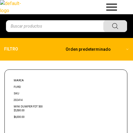
FILTRO
MARCA
FURD
SKU
202414
MINI DUMPER FDT 500
$5,500.00
$6,000.00