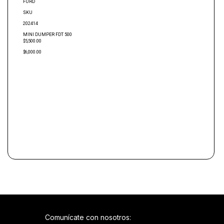
FURD
SKU
202414
MINI DUMPER FDT 500
$5,500.00
$6,000.00
Comunícate con nosotros: