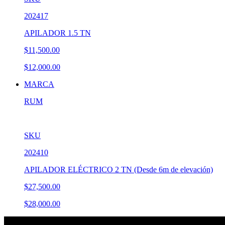
202417
APILADOR 1.5 TN
$11,500.00
$12,000.00
MARCA
RUM
SKU
202410
APILADOR ELÉCTRICO 2 TN (Desde 6m de elevación)
$27,500.00
$28,000.00