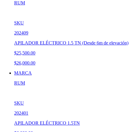
RUM
SKU
202409
APILADOR ELÉCTRICO 1.5 TN (Desde 6m de elevación)
$25,500.00
$26,000.00
MARCA
RUM
SKU
202401
APILADOR ELÉCTRICO 1.5TN