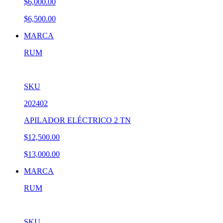
$6,000.00
$6,500.00
MARCA
RUM
SKU
202402
APILADOR ELÉCTRICO 2 TN
$12,500.00
$13,000.00
MARCA
RUM
SKU