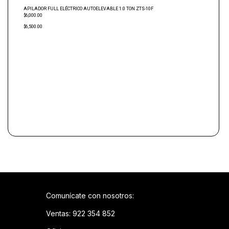
APILADOR FULL ELÉCTRICO AUTOELEVABLE 1.0 TON ZTS-10F
$6,000.00
$6,500.00
Comunícate con nosotros:
Ventas: 922 354 852