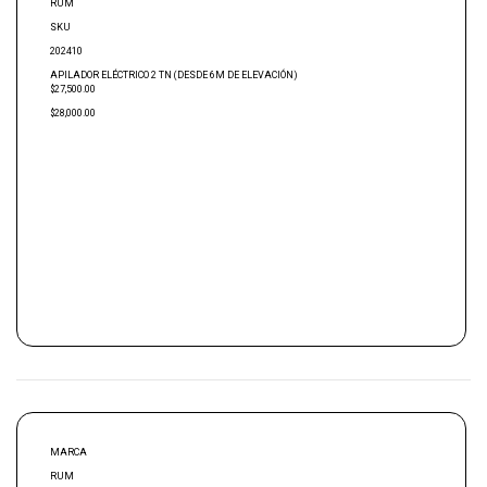
RUM
SKU
202410
APILADOR ELÉCTRICO 2 TN (DESDE 6M DE ELEVACIÓN)
$27,500.00
$28,000.00
MARCA
RUM