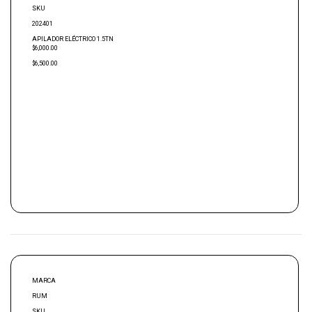
SKU
202401
APILADOR ELÉCTRICO 1.5TN
$6,000.00
$6,500.00
MARCA
RUM
SKU