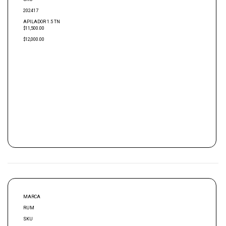
202417
APILADOR 1.5 TN
$11,500.00
$12,000.00
MARCA
RUM
SKU