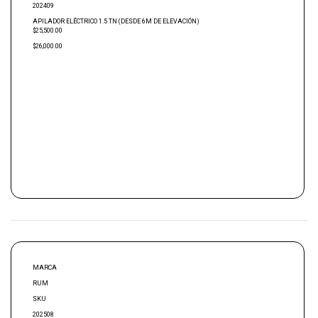
202409
APILADOR ELÉCTRICO 1.5 TN (DESDE 6M DE ELEVACIÓN)
$25,500.00
$26,000.00
MARCA
RUM
SKU
202508