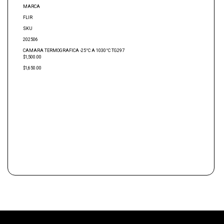
MARCA
FLIR
SKU
202506
CAMARA TERMOGRAFICA -25°C A 1030°C TG297
$1,500.00
$1,650.00