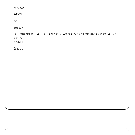
MARCA
AEMC
SKU
202507
DETECTOR DE VOLTAJE DE CA SIN CONTACTO AEMC 275HVD, 80V A 275KV CAT. NO.:
275HVD
$755.00
$850.00