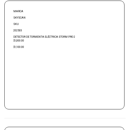
MARCA
SKYSCAN
SKU
202503
DETECTOR DE TORMENTA ELÉCTRICA STORM PRO 2
$1,000.00
$1,100.00