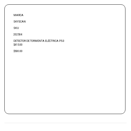
MARCA
SKYSCAN
SKU
202504
DETECTOR DE TORMENTA ELÉCTRICA P5-3
$415.00
$500.00