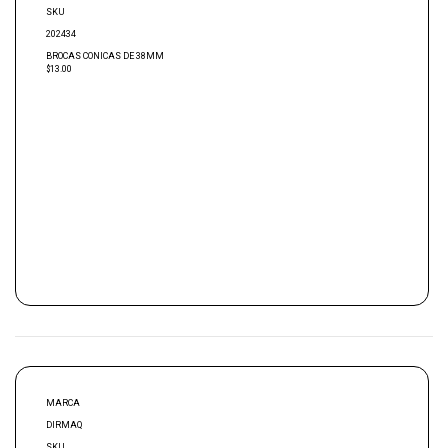
SKU
202434
BROCAS CONICAS DE 38MM
$13.00
MARCA
DIRMAQ
SKU