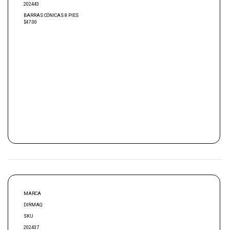
202443
BARRAS CÓNICAS 8 PIES
$47.00
MARCA
DIRMAQ
SKU
202437