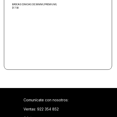
BROCAS CONICAS DE 38MM (PREMIUM)
$17.50
Comunícate con nosotros:
Ventas: 922 354 852