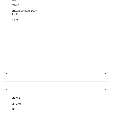
202416
BROCAS CONICAS DE 36″
$10.96
$12.33
MARCA
DIRMAQ
SKU